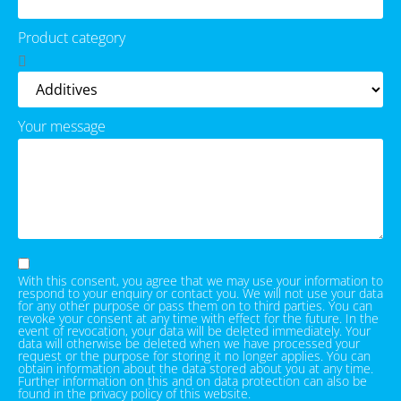
Product category
Your message
With this consent, you agree that we may use your information to
respond to your enquiry or contact you. We will not use your data
for any other purpose or pass them on to third parties. You can
revoke your consent at any time with effect for the future. In the
event of revocation, your data will be deleted immediately. Your
data will otherwise be deleted when we have processed your
request or the purpose for storing it no longer applies. You can
obtain information about the data stored about you at any time.
Further information on this and on data protection can also be
found in the privacy policy of this website.