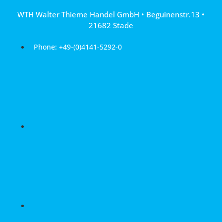
Skip
WTH Walter Thieme Handel GmbH • Beguinenstr.13 •
to
21682 Stade
content
Phone: +49-(0)4141-5292-0