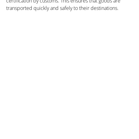
certification by customs. This ensures that goods are
transported quickly and safely to their destinations.