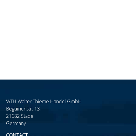
WTH Walter Thieme Handel GmbH
Beguinenstr. 13
21682 Stade
Germany
CONTACT