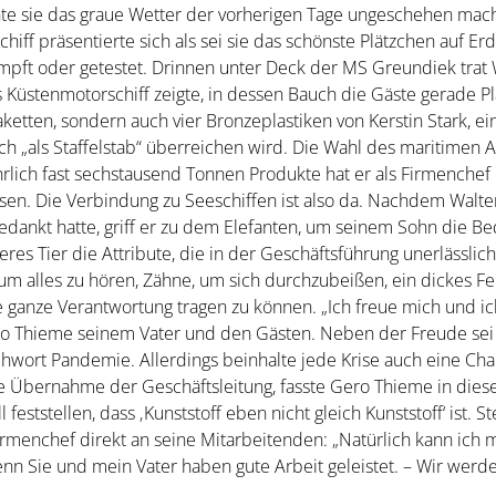
nnte sie das graue Wetter der vorherigen Tage ungeschehen mac
ff präsentierte sich als sei sie das schönste Plätzchen auf Erd
impft oder getestet. Drinnen unter Deck der MS Greundiek trat
s Küstenmotorschiff zeigte, in dessen Bauch die Gäste gerade P
ketten, sondern auch vier Bronzeplastiken von Kerstin Stark, 
ch „als Staffelstab“ überreichen wird. Die Wahl des maritimen A
ährlich fast sechstausend Tonnen Produkte hat er als Firmenche
en. Die Verbindung zu Seeschiffen ist also da. Nachdem Walte
dankt hatte, griff er zu dem Elefanten, um seinem Sohn die Be
res Tier die Attribute, die in der Geschäftsführung unerlässlich
um alles zu hören, Zähne, um sich durchzubeißen, ein dickes Fe
anze Verantwortung tragen zu können. „Ich freue mich und ich 
ro Thieme seinem Vater und den Gästen. Neben der Freude sei
tichwort Pandemie. Allerdings beinhalte jede Krise auch eine C
 Übernahme der Geschäftsleitung, fasste Gero Thieme in diese
 feststellen, dass ‚Kunststoff eben nicht gleich Kunststoff‘ ist. 
irmenchef direkt an seine Mitarbeitenden: „Natürlich kann ich
denn Sie und mein Vater haben gute Arbeit geleistet. – Wir wer