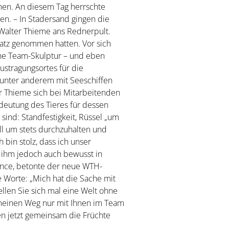
hen. An diesem Tag herrschte
en. – In Stadersand gingen die
 Walter Thieme ans Rednerpult.
latz genommen hatten. Vor sich
eine Team-Skulptur – und eben
ustragungsortes für die
f unter anderem mit Seeschiffen
r Thieme sich bei Mitarbeitenden
deutung des Tieres für dessen
 sind: Standfestigkeit, Rüssel „um
ll um stets durchzuhalten und
bin stolz, dass ich unser
 ihm jedoch auch bewusst in
hance, betonte der neue WTH-
 Worte: „Mich hat die Sache mit
Stellen Sie sich mal eine Welt ohne
 meinen Weg nur mit Ihnen im Team
den jetzt gemeinsam die Früchte