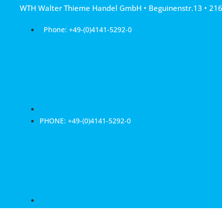
Skip
WTH Walter Thieme Handel GmbH • Beguinenstr.13 • 21
to
content
Phone: +49-(0)4141-5292-0
PHONE: +49-(0)4141-5292-0