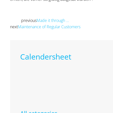
previous
Made it through …
Prev
next
Maintenance of Regular Customers
Next
Calendersheet