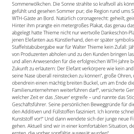
Sommerwölkchen. Die Sonne strahlte so kraftvoll als kö
gefühlt und gesehen Sommer pur; die Region rund ums Schi
WTH-Gäste an Bord. Natürlich coronagerecht: geheilt, ge
Hinter ihm prangte ein metergroßes Plakat, das genau da
abgelegt hatte Thieme nicht nur wertvolle Dankeschön-Pla
jenen Elefanten aus Künstlerhand, den er später symbolis
Staffelstabübergabe war für Walter Thieme kein Zufall: J
von Produzenten abholen und zu den Kunden bringen lass
und allen Anwesenden für die erfolgreichen WTH-Jahre be
Zukunft zu erläutern: Der Elefant verkörpere wie kein ande
seine Nase überall reinstecken zu können“, große Ohren, 
obendrein einen mächtig breiten Buckel, um am Ende die g
Familienunternehmen weiterführen darf“, versicherte Ge
welcher Zeit er das ‚Steuer‘ ergreife – und nannte das S
Geschäftsführer. Seine persönlichen Beweggründe für die
den Additiven und Füllstoffen fasziniert. Ich konnte schnell
Kunststoff vor!“ Und dann wendete sich der junge neue F
gehen. Aktuell sind wir in einer komfortablen Situation, 
ernten, die vorher sorgfältig ausgesät wurden“.