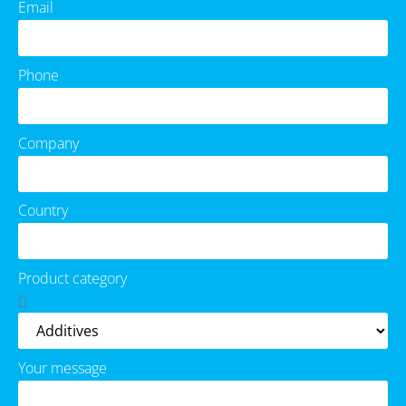
Email
Phone
Company
Country
Product category
Your message