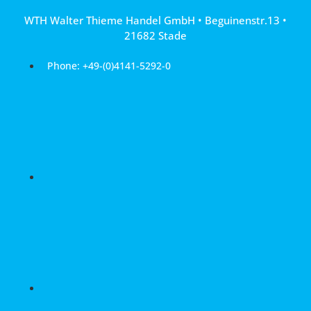
Skip
WTH Walter Thieme Handel GmbH • Beguinenstr.13 •
to
21682 Stade
content
Phone: +49-(0)4141-5292-0