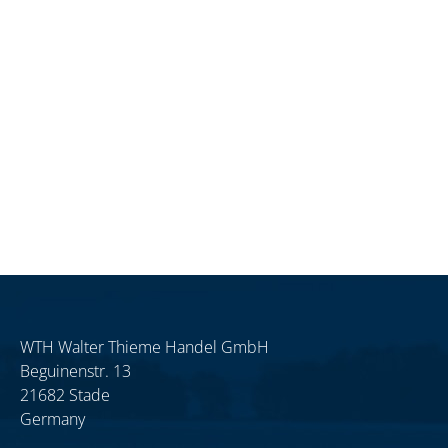
WTH Walter Thieme Handel GmbH
Beguinenstr. 13
21682 Stade
Germany