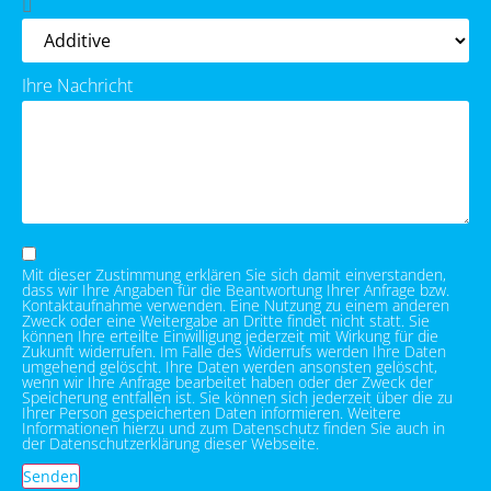
Ihre Nachricht
Mit dieser Zustimmung erklären Sie sich damit einverstanden,
dass wir Ihre Angaben für die Beantwortung Ihrer Anfrage bzw.
Kontaktaufnahme verwenden. Eine Nutzung zu einem anderen
Zweck oder eine Weitergabe an Dritte findet nicht statt. Sie
können Ihre erteilte Einwilligung jederzeit mit Wirkung für die
Zukunft widerrufen. Im Falle des Widerrufs werden Ihre Daten
umgehend gelöscht. Ihre Daten werden ansonsten gelöscht,
wenn wir Ihre Anfrage bearbeitet haben oder der Zweck der
Speicherung entfallen ist. Sie können sich jederzeit über die zu
Ihrer Person gespeicherten Daten informieren. Weitere
Informationen hierzu und zum Datenschutz finden Sie auch in
der Datenschutzerklärung dieser Webseite.
Senden