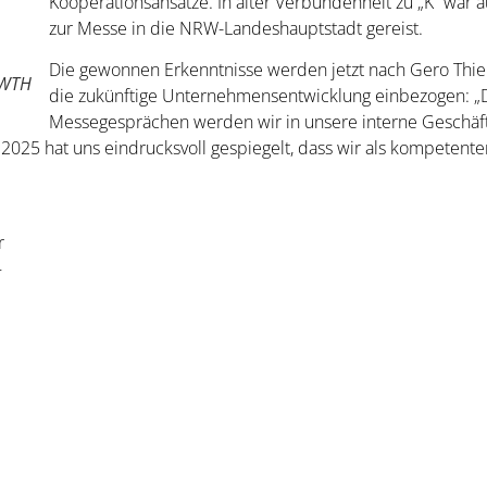
Kooperationsansätze. In alter Verbundenheit zu „K“ war
zur Messe in die NRW-Landeshauptstadt gereist.
Die gewonnen Erkenntnisse werden jetzt nach Gero Thi
 WTH
die zukünftige Unternehmensentwicklung einbezogen: „D
Messegesprächen werden wir in unsere interne Geschäft
K 2025 hat uns eindrucksvoll gespiegelt, dass wir als kompetente
r
–