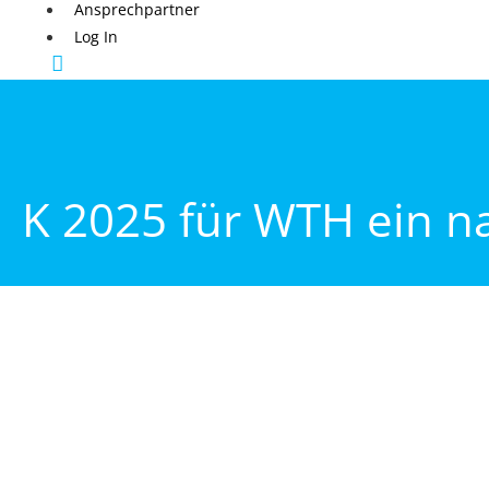
Ansprechpartner
Log In
K 2025 für WTH ein na