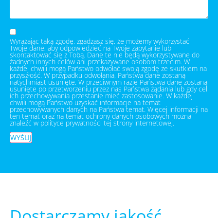
Wyrażając taką zgodę, zgadzasz się, że możemy wykorzystać
Twoje dane, aby odpowiedzieć na Twoje zapytanie lub
skontaktować się z Tobą. Dane te nie będą wykorzystywane do
żadnych innych celów ani przekazywane osobom trzecim. W
każdej chwili mogą Państwo odwołać swoją zgodę ze skutkiem na
przyszłość. W przypadku odwołania, Państwa dane zostaną
natychmiast usunięte. W przeciwnym razie Państwa dane zostaną
usunięte po przetworzeniu przez nas Państwa żądania lub gdy cel
ich przechowywania przestanie mieć zastosowanie. W każdej
chwili mogą Państwo uzyskać informacje na temat
przechowywanych danych na Państwa temat. Więcej informacji na
ten temat oraz na temat ochrony danych osobowych można
znaleźć w polityce prywatności tej strony internetowej.
WYŚLIJ
Dostarczamy jakość