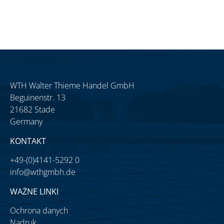
WTH Walter Thieme Handel GmbH
Beguinenstr. 13
21682 Stade
Germany
KONTAKT
+49-(0)4141-5292 0
info@wthgmbh.de
WAŻNE LINKI
Ochrona danych
Nadruk