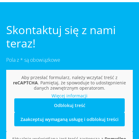
Skontaktuj się z nami
teraz!
Pola z * są obowiązkowe
Aby przesłać formularz, należy wczytać treść z
reCAPTCHA
. Pamiętaj, że spowoduje to udostępnienie
danych zewnętrznym operatorom.
Więcej informacji
Odblokuj treść
Zaakceptuj wymaganą usługę i odblokuj treści
Aktualnie wyświetlana jest treść zastępcza z
Domyślne
.