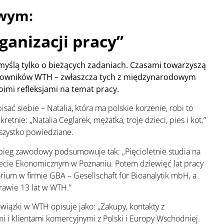
owym:
ganizacji pracy”
 myślą tylko o bieżących zadaniach. Czasami towarzyszą
racowników WTH – zwłaszcza tych z międzynarodowym
oimi refleksjami na temat pracy.
sać siebie – Natalia, która ma polskie korzenie, robi to
kretnie: „Natalia Ceglarek, mężatka, troje dzieci, pies i kot.”
szystko powiedziane.
bieg zawodowy podsumowuje tak: „Pięcioletnie studia na
ecie Ekonomicznym w Poznaniu. Potem dziewięć lat pracy
rium w firmie GBA – Gesellschaft für Bioanalytik mbH, a
rawie 13 lat w WTH.”
iązki w WTH opisuje jako: „Zakupy, kontakty z
 i klientami komercyjnymi z Polski i Europy Wschodniej.