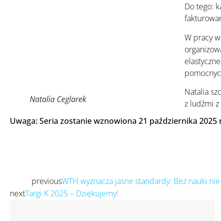
Do tego: k
fakturowan
W pracy w
organizowa
elastyczne
pomocnyc
Natalia sz
Natalia Ceglarek
z ludźmi z 
Uwaga: Seria zostanie wznowiona 21 października 2025 
previous
WTH wyznacza jasne standardy: Bez nauki ni
Prev
next
Targi K 2025 – Dziękujemy!
Następny