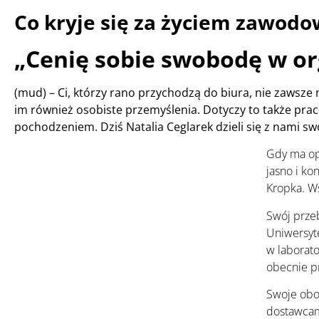
Co kryje się za życiem zawod
„Cenię sobie swobodę w or
(mud) – Ci, którzy rano przychodzą do biura, nie zawsze
im również osobiste przemyślenia. Dotyczy to także p
pochodzeniem. Dziś Natalia Ceglarek dzieli się z nami sw
Gdy ma opi
jasno i kon
Kropka. W
Swój prze
Uniwersyt
w laborato
obecnie p
Swoje obow
dostawcami