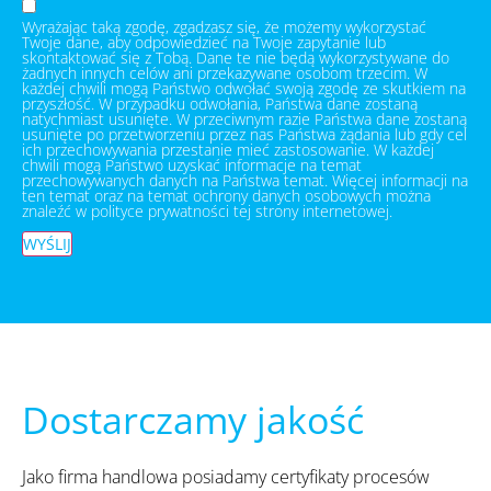
Wyrażając taką zgodę, zgadzasz się, że możemy wykorzystać
Twoje dane, aby odpowiedzieć na Twoje zapytanie lub
skontaktować się z Tobą. Dane te nie będą wykorzystywane do
żadnych innych celów ani przekazywane osobom trzecim. W
każdej chwili mogą Państwo odwołać swoją zgodę ze skutkiem na
przyszłość. W przypadku odwołania, Państwa dane zostaną
natychmiast usunięte. W przeciwnym razie Państwa dane zostaną
usunięte po przetworzeniu przez nas Państwa żądania lub gdy cel
ich przechowywania przestanie mieć zastosowanie. W każdej
chwili mogą Państwo uzyskać informacje na temat
przechowywanych danych na Państwa temat. Więcej informacji na
ten temat oraz na temat ochrony danych osobowych można
znaleźć w polityce prywatności tej strony internetowej.
WYŚLIJ
Dostarczamy jakość
Jako firma handlowa posiadamy certyfikaty procesów