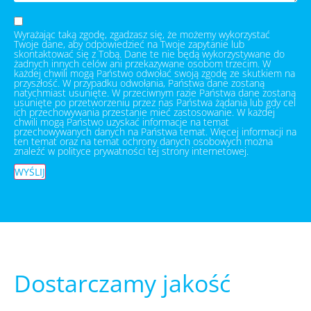
Wyrażając taką zgodę, zgadzasz się, że możemy wykorzystać
Twoje dane, aby odpowiedzieć na Twoje zapytanie lub
skontaktować się z Tobą. Dane te nie będą wykorzystywane do
żadnych innych celów ani przekazywane osobom trzecim. W
każdej chwili mogą Państwo odwołać swoją zgodę ze skutkiem na
przyszłość. W przypadku odwołania, Państwa dane zostaną
natychmiast usunięte. W przeciwnym razie Państwa dane zostaną
usunięte po przetworzeniu przez nas Państwa żądania lub gdy cel
ich przechowywania przestanie mieć zastosowanie. W każdej
chwili mogą Państwo uzyskać informacje na temat
przechowywanych danych na Państwa temat. Więcej informacji na
ten temat oraz na temat ochrony danych osobowych można
znaleźć w polityce prywatności tej strony internetowej.
WYŚLIJ
Dostarczamy jakość