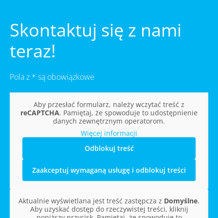
Skontaktuj się z nami
teraz!
Pola z * są obowiązkowe
Aby przesłać formularz, należy wczytać treść z
reCAPTCHA
. Pamiętaj, że spowoduje to udostępnienie
danych zewnętrznym operatorom.
Więcej informacji
Odblokuj treść
Zaakceptuj wymaganą usługę i odblokuj treści
Aktualnie wyświetlana jest treść zastępcza z
Domyślne
.
Aby uzyskać dostęp do rzeczywistej treści, kliknij
poniższy przycisk. Pamiętaj, że spowoduje to